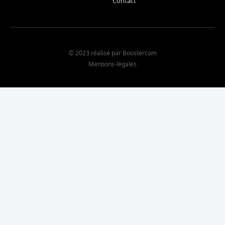
Contact
© 2023 réalisé par Boostercom
Mentions-légales